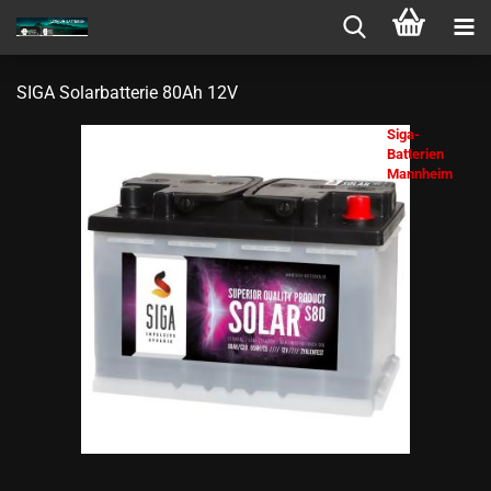
SIGA So­lar­bat­te­rie 80Ah 12V
Siga-
Batterien
Mannheim