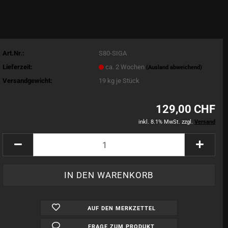
Art.Nr.:
S80-SIGA
Lieferzeit:
ca. 2 Wochen
(Ausland abweichend)
Versandgewicht:
19
kg je Stück
129,00 CHF
inkl. 8.1% MwSt. zzgl.
Versand
AUF DEN MERKZETTEL
FRAGE ZUM PRODUKT