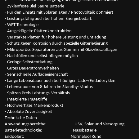
• - Konstante Versorgung über die gesamte Lebensdauer
- Zyklenfeste Blei-Säure-Batterie
- Für den Einsatz mit Solaranlagen / Photovoltaik optimiert
- Leistungsfähig auch bei hohem Energiebedarf.
- WET Technologie
- Ausgeklügelte Plattenkonstruktion
- Verstärkte Platten für höhere Leistung und Entladung
- Schutz gegen Korrosion durch spezielle Gitterlegierung
- Mikroporöse Separatoren aus Gummi mit Glasvliesauflagen
- Nachfüllen und selbst pflegen möglich
- Geringe Selbstentladung
- Gutes Dauerstromverhalten
- Sehr schnelle Aufladeeigenschaft
- Lange Lebensdauer auch bei häufigen Lade-/Entladezyklen
- Lebensdauer von 8 Jahren im Standby-Modus
- Spitzen Preis-Leistungs-Verhältnis
- Integrierte Tragegriffe
- Hochwertiges Markenprodukt
- Absolute Zuverlässigkeit
Technische Daten
Anwendungsbereiche: USV, Solar und Versorgung
Batterietechnologie: Nassbatterie
Endpolart: Normalpol Rund