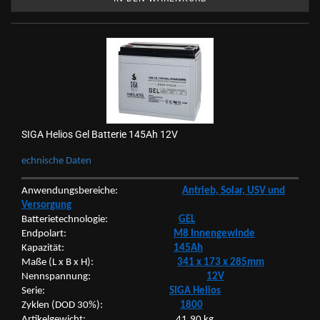
SIGA He­li­os Gel Bat­te­rie 145Ah 12V
ech­ni­sche Daten
An­wen­dungs­be­rei­che:
An­trieb, Solar, USV und
Ver­sor­gung
Bat­te­rie­tech­no­lo­gie:
GEL
End­po­lart:
M8 In­nen­ge­win­de
Ka­pa­zi­tät:
145Ah
Maße (L x B x H):
341 x 173 x 285mm
Nenn­span­nung:
12V
Serie:
SIGA He­li­os
Zy­klen (DOD 30%):
1800
Ar­ti­kel­ge­wicht: 41,90 kg