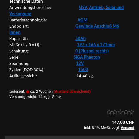
Tech­ni­sche Daten
An­wen­dungs­be­rei­che:
USV, An­trieb, Solar und
Ver­sor­gung
Bat­te­rie­tech­no­lo­gie:
AGM
End­po­lart:
Ge­win­de An­schluß M6
Innen
Ka­pa­zi­tät:
50Ah
Maße (L x B x H):
197 x 166 x 171mm
Schal­tung:
0 (Plus­pol rechts)
Serie:
SIGA Phae­ton
Span­nung:
12V
Zy­klen (DOD 30%):
1500
Ar­ti­kel­ge­wicht: 14,40 kg
Lieferzeit:
ca. 2 Wochen
(Ausland abweichend)
Versandgewicht:
14
kg je Stück
147,00 CHF
inkl. 8.1% MwSt. zzgl.
Versand