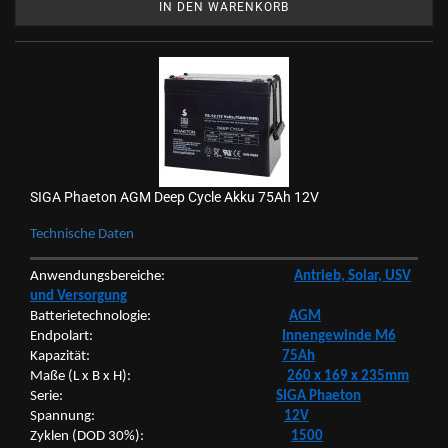
IN DEN WARENKORB
SIGA Phae­ton AGM Deep Cycle Akku 75Ah 12V
Tech­ni­sche Daten
An­wen­dungs­be­rei­che:
An­trieb, Solar, USV
und Ver­sor­gung
Bat­te­rie­tech­no­lo­gie:
AGM
End­po­lart:
In­nen­ge­win­de M6
Ka­pa­zi­tät:
75Ah
Maße (L x B x H):
260 x 169 x 235mm
Serie:
SIGA Phae­ton
Span­nung:
12V
Zy­klen (DOD 30%):
1500