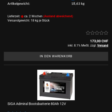
Ar­ti­kel­ge­wicht: 18,63 kg
Lieferzeit:
ca. 2 Wochen
(Ausland abweichend)
Versandgewicht:
18
kg je Stück
173,00 CHF
inkl. 8.1% MwSt. zzgl.
Versand
IN DEN WARENKORB
SIGA Ad­mi­ral Boots­bat­te­rie 80Ah 12V