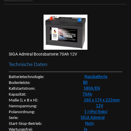
SIGA Ad­mi­ral Boots­bat­te­rie 70Ah 12V
Tech­ni­sche Daten
Bat­te­rie­tech­no­lo­gie:
Nass­bat­te­rie
Bo­den­leis­te:
B0
Kalt­start­strom:
580A/EN
Ka­pa­zi­tät:
70Ah
Maße (L x B x H):
260 x 174 x 222mm
Nenn­span­nung:
12V
Po­l­an­ord­nung:
1 (+Pol links)
Serie:
SIGA Ad­mi­ral
Start-​Stop-Betrieb:
Nein
War­tungs­frei:
Ja