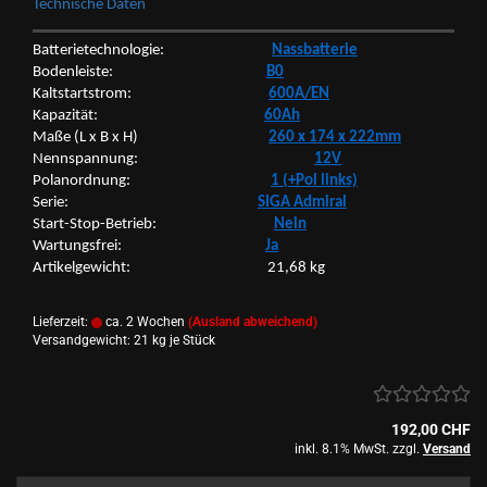
Tech­ni­sche Daten
Bat­te­rie­tech­no­lo­gie:
Nass­bat­te­rie
Bo­den­leis­te:
B0
Kalt­start­strom:
600A/EN
Ka­pa­zi­tät:
60Ah
Maße (L x B x H)
260 x 174 x 222mm
Nenn­span­nung:
12V
Po­l­an­ord­nung:
1 (+Pol links)
Serie:
SIGA Ad­mi­ral
Start-​Stop-Betrieb:
Nein
War­tungs­frei:
Ja
Ar­ti­kel­ge­wicht: 21,68 kg
Lieferzeit:
ca. 2 Wochen
(Ausland abweichend)
Versandgewicht:
21
kg je Stück
192,00 CHF
inkl. 8.1% MwSt. zzgl.
Versand