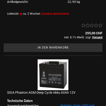
Ar­ti­kel­ge­wicht: 22,90 kg
Lieferzeit:
ca. 2 Wochen
(Ausland abweichend)
255,00 CHF
inkl. 8.1% MwSt. zzgl.
Versand
IN DEN WARENKORB
SIGA Phae­ton AGM Deep Cycle Akku 60Ah 12V
Tech­ni­sche Daten
An­wen­dungs­be­rei­che:
An­trieb, Solar, USV und