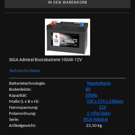
IN DEN WARENKORB
SIGA Ad­mi­ral Boots­bat­te­rie 100Ah 12V
Tech­ni­sche Daten
Bat­te­rie­tech­no­lo­gie:
Nass­bat­te­rie
Bo­den­leis­te:
B0
Ka­pa­zi­tät:
100Ah
Maße (L x B x H):
330 x 174 x 238mm
Nenn­span­nung:
12V
Po­l­an­ord­nung:
1 (+Pol links)
Serie:
SIGA Ad­mi­ral
Ar­ti­kel­ge­wicht: 23,50 kg