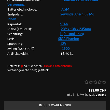
Ver­sor­gung
Bat­te­rie­tech­no­lo­gie:
AGM
End­po­lart:
Ge­win­de An­schluß M6
Innen
Ka­pa­zi­tät:
60Ah
Maße (L x B x H):
239 x 138 x 235mm
Schal­tung:
1 (Plus­pol links)
Serie:
SIGA Phae­ton
Span­nung:
12V
Zy­klen (DOD 30%):
1500
Ar­ti­kel­ge­wicht: 16,90 kg
Lieferzeit:
ca. 2 Wochen
(Ausland abweichend)
Versandgewicht:
16
kg je Stück
183,00 CHF
inkl. 8.1% MwSt. zzgl.
Versand
IN DEN WARENKORB