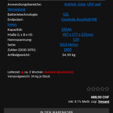
An­wen­dungs­be­rei­che:
An­trieb, Solar, USV und
Ver­sor­gung
Bat­te­rie­tech­no­lo­gie:
GEL
End­po­lart:
Ge­win­de An­schluß M8
Innen
Ka­pa­zi­tät:
100Ah
Maße (L x B x H):
407 x 177 x 225mm
Nenn­span­nung:
12V
Serie:
SIGA He­li­os
Zy­klen (DOD 30%):
1800
Ar­ti­kel­ge­wicht: 34,90 kg
Lieferzeit:
ca. 2 Wochen
(Ausland abweichend)
Versandgewicht:
34
kg je Stück
488,00 CHF
inkl. 8.1% MwSt. zzgl.
Versand
IN DEN WARENKORB