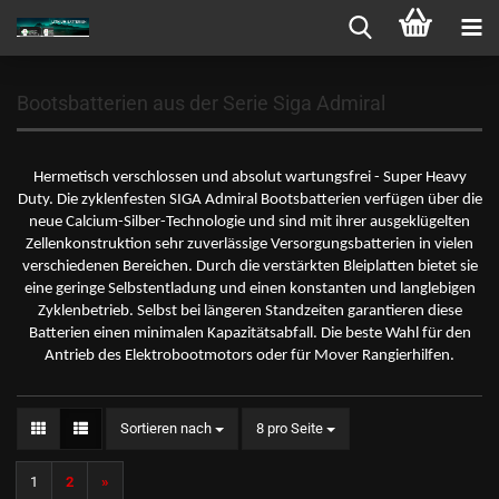
Bootsbatterien aus der Serie Siga Admiral
Hermetisch verschlossen und absolut wartungsfrei - Super Heavy
Duty. Die zyklenfesten SIGA Admiral Bootsbatterien verfügen über die
neue Calcium-Silber-Technologie und sind mit ihrer ausgeklügelten
Zellenkonstruktion sehr zuverlässige Versorgungsbatterien in vielen
verschiedenen Bereichen. Durch die verstärkten Bleiplatten bietet sie
eine geringe Selbstentladung und einen konstanten und langlebigen
Zyklenbetrieb. Selbst bei längeren Standzeiten garantieren diese
Batterien einen minimalen Kapazitätsabfall. Die beste Wahl für den
Antrieb des Elektrobootmotors oder für Mover Rangierhilfen.
Sortieren nach
pro Seite
Sortieren nach
8 pro Seite
1
2
»