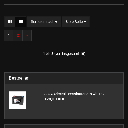
Sortieren nach
pro Seite
Sortieren nach
8 pro Seite
1
2
»
1
bis
8
(von insgesamt
10
)
Bestseller
SIGA Ad­mi­ral Boots­bat­te­rie 70Ah 12V
173,00 CHF