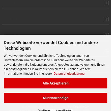
Informationen
Produkte
Ihr Konto
Diese Webseite verwendet Cookies und andere
Technologien
Kontaktdaten
Wir verwenden Cookies und ähnliche Technologien, auch von
Drittanbietern, um die ordentliche Funktionsweise der Website zu
gewährleisten, die Nutzung unseres Angebotes zu analysieren und Ihnen
Zahlung
ein bestmögliches Einkaufserlebnis bieten zu können. Weitere
Informationen finden Sie in unserer
Datenschutzerklärung
.
Versand
Alle Akzeptieren
Nur Notwendige
Alle Preise sind inkl. MwSt., zzgl.
Versandkosten
Weitere Informationen