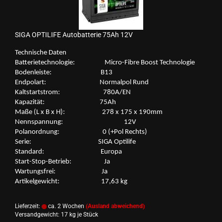
SIGA OP­TI­LI­FE Au­to­bat­te­rie 75Ah 12V
Tech­ni­sche Daten
Bat­te­rie­tech­no­lo­gie: Micro-​Fibre Boost Tech­no­lo­gie
Bo­den­leis­te: B13
End­po­lart: Nor­mal­pol Rund
Kalt­start­strom: 780A/EN
Ka­pa­zi­tät: 75Ah
Maße (L x B x H): 278 x 175 x 190mm
Nenn­span­nung: 12V
Po­l­an­ord­nung: 0 (+Pol Rechts)
Serie: SIGA Op­ti­li­fe
Stan­dard: Eu­ro­pa
Start-​Stop-Betrieb: Ja
War­tungs­frei: Ja
Ar­ti­kel­ge­wicht: 17,63 kg
Lieferzeit:
ca. 2 Wochen
(Ausland abweichend)
Versandgewicht:
17
kg je Stück