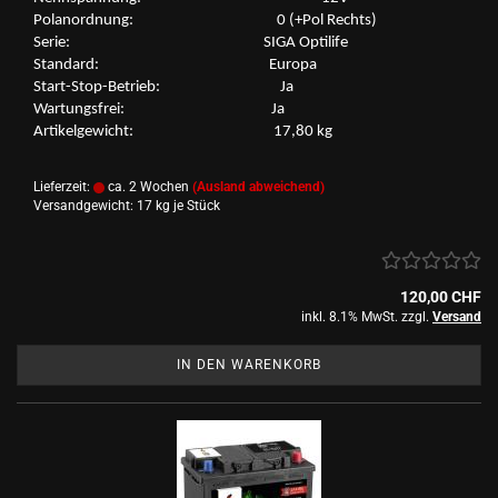
Po­l­an­ord­nung: 0 (+Pol Rechts)
Serie: SIGA Op­ti­li­fe
Stan­dard: Eu­ro­pa
Start-​Stop-Betrieb: Ja
War­tungs­frei: Ja
Ar­ti­kel­ge­wicht: 17,80 kg
Lieferzeit:
ca. 2 Wochen
(Ausland abweichend)
Versandgewicht:
17
kg je Stück
120,00 CHF
inkl. 8.1% MwSt. zzgl.
Versand
IN DEN WARENKORB