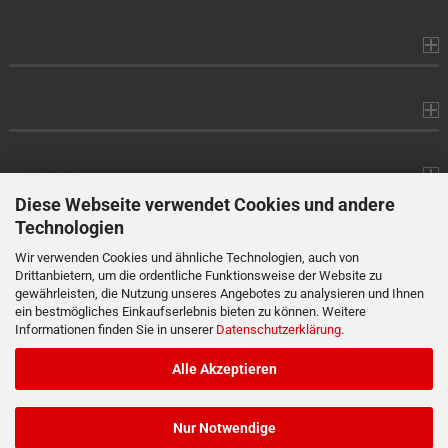
Informationen
Produkte
Ihr Konto
Diese Webseite verwendet Cookies und andere
Technologien
Kontaktdaten
Wir verwenden Cookies und ähnliche Technologien, auch von
Drittanbietern, um die ordentliche Funktionsweise der Website zu
gewährleisten, die Nutzung unseres Angebotes zu analysieren und Ihnen
Zahlung
ein bestmögliches Einkaufserlebnis bieten zu können. Weitere
Informationen finden Sie in unserer
Datenschutzerklärung
.
Versand
Alle Akzeptieren
Nur Notwendige