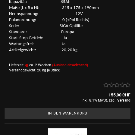
Ka­pa­zi­tät: 85Ah
Maße (L x B x H): 315 x 175 x 190mm
Nenn­span­nung: 12V
Po­l­an­ord­nung: 0 (+Pol Rechts)
Serie: SIGA Op­ti­li­fe
Stan­dard: Eu­ro­pa
Start-​Stop-Betrieb: Ja
War­tungs­frei: Ja
Ar­ti­kel­ge­wicht: 20,20 kg
Lieferzeit:
ca. 2 Wochen
(Ausland abweichend)
Versandgewicht:
20
kg je Stück
155,00 CHF
inkl. 8.1% MwSt. zzgl.
Versand
IN DEN WARENKORB