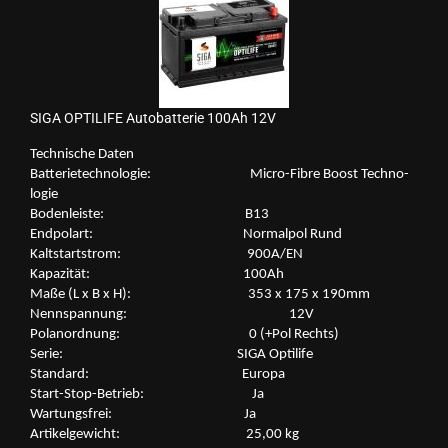
SIGA OP­TI­LI­FE Au­to­bat­te­rie 100Ah 12V
Tech­ni­sche Daten
Bat­te­rie­tech­no­lo­gie: Micro-​Fibre Boost Tech­no­
lo­gie
Bo­den­leis­te: B13
End­po­lart: Nor­mal­pol Rund
Kalt­start­strom: 900A/EN
Ka­pa­zi­tät: 100Ah
Maße (L x B x H): 353 x 175 x 190mm
Nenn­span­nung: 12V
Po­l­an­ord­nung: 0 (+Pol Rechts)
Serie: SIGA Op­ti­li­fe
Stan­dard: Eu­ro­pa
Start-​Stop-Betrieb: Ja
War­tungs­frei: Ja
Ar­ti­kel­ge­wicht: 25,00 kg