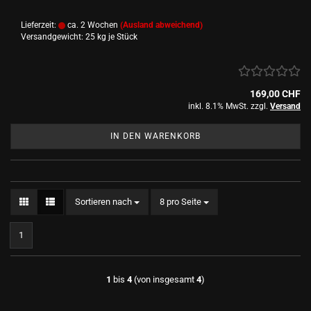
Lieferzeit:
ca. 2 Wochen
(Ausland abweichend)
Versandgewicht:
25
kg je Stück
169,00 CHF
inkl. 8.1% MwSt. zzgl.
Versand
IN DEN WARENKORB
Sortieren nach
pro Seite
Sortieren nach
8 pro Seite
1
1
bis
4
(von insgesamt
4
)