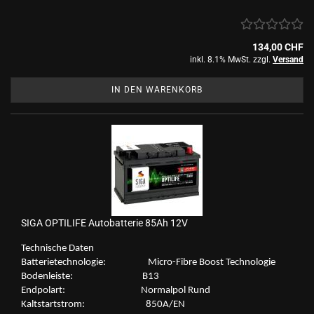
134,00 CHF
inkl. 8.1% MwSt. zzgl.
Versand
IN DEN WARENKORB
SIGA OP­TI­LI­FE Au­to­bat­te­rie 85Ah 12V
Tech­ni­sche Daten
Bat­te­rie­tech­no­lo­gie: Micro-​Fibre Boost Tech­no­lo­gie
Bo­den­leis­te: B13
End­po­lart: Nor­mal­pol Rund
Kalt­start­strom: 850A/EN