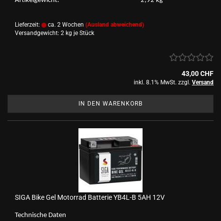
Ar­ti­kel­ge­wicht: 2,92 kg
Lieferzeit:
ca. 2 Wochen
(Ausland abweichend)
Versandgewicht:
2
kg je Stück
43,00 CHF
inkl. 8.1% MwSt. zzgl.
Versand
IN DEN WARENKORB
SIGA Bike Gel Mo­tor­rad Bat­te­rie YB4L-​B 5AH 12V
Tech­ni­sche Daten