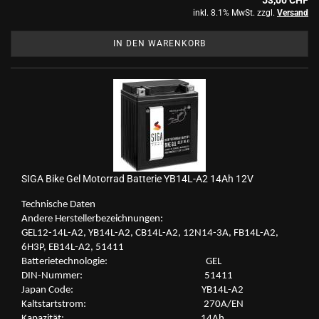
53,00 CHF
inkl. 8.1% MwSt. zzgl.
Versand
IN DEN WARENKORB
SIGA Bike Gel Mo­tor­rad Bat­te­rie YB14L-​​A2 14Ah 12V
Tech­ni­sche Daten
An­de­re Her­stel­ler­be­zeich­nun­gen:
GEL12-​14L-A2, YB14L-​A2, CB14L-​A2, 12N14-​3A, FB14L-​A2,
6H3P, EB14L-​A2, 51411
Bat­te­rie­tech­no­lo­gie: GEL
DIN-​Nummer: 51411
Japan Code: YB14L-​A2
Kalt­start­strom: 270A/EN
Ka­pa­zi­tät: 14Ah