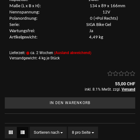
Maße (L x B x H): 134 x 89 x 166mm
Nenn­span­nung: 12V
Po­l­an­ord­nung: 0 (+Pol Rechts)
Serie: SIGA Bike Gel
War­tungs­frei: Ja
Ar­ti­kel­ge­wicht: 4,49 kg
Lieferzeit:
ca. 2 Wochen
(Ausland abweichend)
Versandgewicht:
4
kg je Stück
55,00 CHF
inkl. 8.1% MwSt. zzgl.
Versand
IN DEN WARENKORB
Sortieren nach
pro Seite
Sortieren nach
8 pro Seite