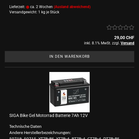
Lieferzeit:
ca. 2 Wochen
(Ausland abweichend)
Versandgewicht:
1
kg je Stück
29,00 CHF
inkl. 8.1% MwSt. zzgl.
Versand
IN DEN WARENKORB
SIGA Bike Gel Mo­tor­rad Bat­te­rie 7Ah 12V
Tech­ni­sche Daten
An­de­re Her­stel­ler­be­zeich­nun­gen: