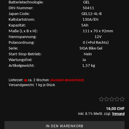
Bat­te­rie­tech­no­lo­gie: GEL
DIN-​Nummer: 50411
Japan Code: GEL12-​4L-B
Kalt­start­strom: 130A/EN
Ka­pa­zi­tät: 5Ah
Maße (L x B x H): 111 x 70 x 92mm
Nenn­span­nung: 12V
Po­l­an­ord­nung: 0 (+Pol Rechts)
Serie: SIGA Bike Gel
Start-​Stop-Betrieb: Nein
War­tungs­frei: Ja
Ar­ti­kel­ge­wicht: 1,57 kg
Lieferzeit:
ca. 2 Wochen
(Ausland abweichend)
Versandgewicht:
1
kg je Stück
16,00 CHF
inkl. 8.1% MwSt. zzgl.
Versand
IN DEN WARENKORB