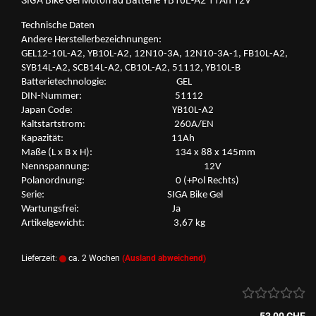
SIGA Bike Gel Mo­tor­rad Bat­te­rie YB10L-​​A2 11Ah 12V
Tech­ni­sche Daten
An­de­re Her­stel­ler­be­zeich­nun­gen:
GEL12-​10L-A2, YB10L-​A2, 12N10-​3A, 12N10-​3A-1, FB10L-​A2,
SYB14L-​A2, SCB14L-​A2, CB10L-​A2, 51112, YB10L-​B
Bat­te­rie­tech­no­lo­gie: GEL
DIN-​Nummer: 51112
Japan Code: YB10L-​A2
Kalt­start­strom: 260A/EN
Ka­pa­zi­tät: 11Ah
Maße (L x B x H): 134 x 88 x 145mm
Nenn­span­nung: 12V
Po­l­an­ord­nung: 0 (+Pol Rechts)
Serie: SIGA Bike Gel
War­tungs­frei: Ja
Ar­ti­kel­ge­wicht: 3,67 kg
Lieferzeit:
ca. 2 Wochen
(Ausland abweichend)