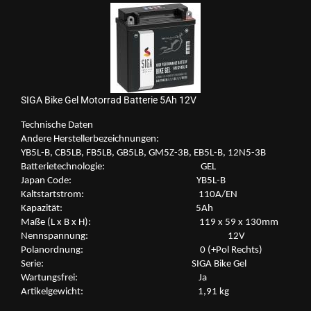
SIGA Bike Gel Mo­tor­rad Bat­te­rie 5Ah 12V
Tech­ni­sche Daten
An­de­re Her­stel­ler­be­zeich­nun­gen:
YB5L-​B, CB5LB, FB5LB, GB5LB, GM5Z-​3B, EB5L-​B, 12N5-​3B
Bat­te­rie­tech­no­lo­gie: GEL
Japan Code: YB5L-​B
Kalt­start­strom: 110A/EN
Ka­pa­zi­tät: 5Ah
Maße (L x B x H): 119 x 59 x 130mm
Nenn­span­nung: 12V
Po­l­an­ord­nung: 0 (+Pol Rechts)
Serie: SIGA Bike Gel
War­tungs­frei: Ja
Ar­ti­kel­ge­wicht: 1,91 kg