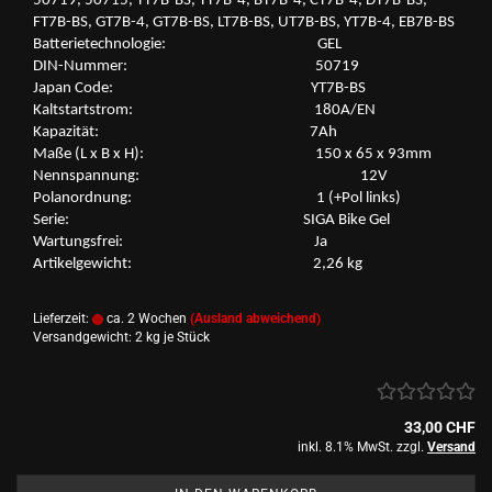
50719, 50715, YT7B-​BS, YT7B-​4, BT7B-​4, CT7B-​4, DT7B-​BS,
FT7B-​BS, GT7B-​4, GT7B-​BS, LT7B-​BS, UT7B-​BS, YT7B-​4, EB7B-​BS
Bat­te­rie­tech­no­lo­gie: GEL
DIN-​Nummer: 50719
Japan Code: YT7B-​BS
Kalt­start­strom: 180A/EN
Ka­pa­zi­tät: 7Ah
Maße (L x B x H): 150 x 65 x 93mm
Nenn­span­nung: 12V
Po­l­an­ord­nung: 1 (+Pol links)
Serie: SIGA Bike Gel
War­tungs­frei: Ja
Ar­ti­kel­ge­wicht: 2,26 kg
Lieferzeit:
ca. 2 Wochen
(Ausland abweichend)
Versandgewicht:
2
kg je Stück
33,00 CHF
inkl. 8.1% MwSt. zzgl.
Versand