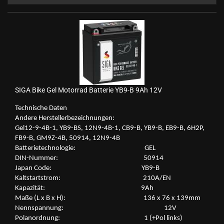
SIGA Bike Gel Mo­tor­rad Bat­te­rie YB9-B 9Ah 12V
Tech­ni­sche Daten
An­de­re Her­stel­ler­be­zeich­nun­gen:
Gel12-​9-4B-1, YB9-​BS, 12N9-​4B-1, CB9-B, YB9-B, EB9-B, 6H2P,
FB9-B, GM9Z-​4B, 50914, 12N9-​4B
Bat­te­rie­tech­no­lo­gie: GEL
DIN-​Nummer: 50914
Japan Code: YB9-B
Kalt­start­strom: 210A/EN
Ka­pa­zi­tät: 9Ah
Maße (L x B x H): 136 x 76 x 139mm
Nenn­span­nung: 12V
Po­l­an­ord­nung: 1 (+Pol links)