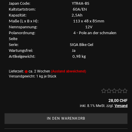
Japan Code: YTR4A-​BS
Kalt­start­strom: 60A/EN
Ka­pa­zi­tät: 2,5Ah
Maße (L x B x H): 113 x 48 x 85mm
Nenn­span­nung: 12V
Po­l­an­ord­nung: 4 - Pole an der schma­len
Seite
Serie: SIGA Bike Gel
War­tungs­frei: Ja
Ar­ti­kel­ge­wicht: 0,98 kg
Lieferzeit:
ca. 2 Wochen
(Ausland abweichend)
Versandgewicht:
1
kg je Stück
28,00 CHF
inkl. 8.1% MwSt. zzgl.
Versand
IN DEN WARENKORB