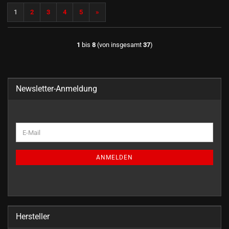
1
2
3
4
5
»
1
bis
8
(von insgesamt
37
)
Newsletter-Anmeldung
WEITER
E-
ZUR
Mail
NEWSLETTER-
ANMELDUNG
ANMELDEN
Hersteller