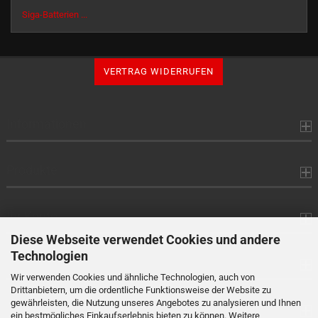
Siga-Batterien ...
VERTRAG WIDERRUFEN
Informationen
Produkte
Ihr Konto
Diese Webseite verwendet Cookies und andere
Technologien
Kontaktdaten
Wir verwenden Cookies und ähnliche Technologien, auch von
Drittanbietern, um die ordentliche Funktionsweise der Website zu
gewährleisten, die Nutzung unseres Angebotes zu analysieren und Ihnen
Zahlung
ein bestmögliches Einkaufserlebnis bieten zu können. Weitere