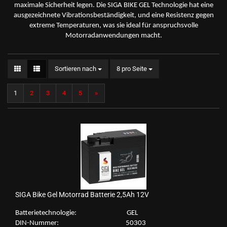
maximale Sicherheit legen. Die SIGA BIKE GEL Technologie hat eine
ausgezeichnete Vibrationsbeständigkeit, und eine Resistenz gegen
extreme Temperaturen, was sie ideal für anspruchsvolle
Motorradanwendungen macht.
Sortieren nach
pro Seite
Sortieren nach
8 pro Seite
1
2
3
4
5
»
SIGA Bike Gel Mo­tor­rad Bat­te­rie 2,5Ah 12V
Bat­te­rie­tech­no­lo­gie: GEL
DIN-​Nummer: 50303