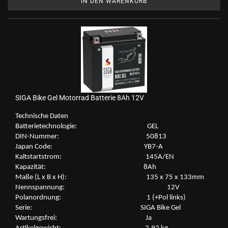
IN DEN WARENKORB
SIGA Bike Gel Mo­tor­rad Bat­te­rie 8Ah 12V
Tech­ni­sche Daten
Bat­te­rie­tech­no­lo­gie: GEL
DIN-​Nummer: 50813
Japan Code: YB7-A
Kalt­start­strom: 145A/EN
Ka­pa­zi­tät: 8Ah
Maße (L x B x H): 135 x 75 x 133mm
Nenn­span­nung: 12V
Po­l­an­ord­nung: 1 (+Pol links)
Serie: SIGA Bike Gel
War­tungs­frei: Ja