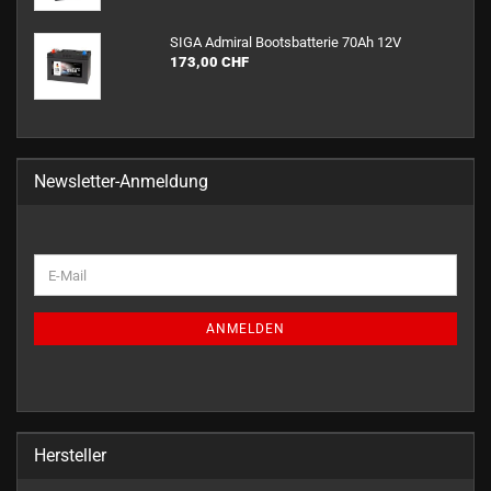
SIGA Ad­mi­ral Boots­bat­te­rie 70Ah 12V
173,00 CHF
Newsletter-Anmeldung
WEITER
E-
ZUR
Mail
NEWSLETTER-
ANMELDUNG
ANMELDEN
Hersteller