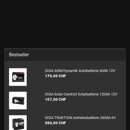
Bestseller
SIGA AGM Dy­na­mik Au­to­bat­te­rie 60Ah 12V
170,00 CHF
SIGA Solar Com­fort So­lar­bat­te­rie 120Ah 12V
157,00 CHF
SIGA TRAK­TI­ON An­triebs­bat­te­rie 260Ah 6V
350,00 CHF