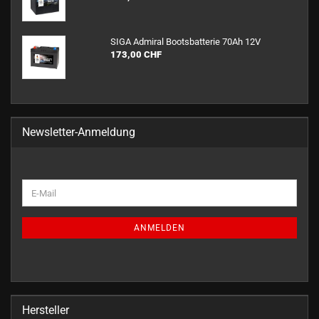
SIGA Ad­mi­ral Boots­bat­te­rie 70Ah 12V
173,00 CHF
Newsletter-Anmeldung
WEITER
E-
ZUR
Mail
NEWSLETTER-
ANMELDUNG
ANMELDEN
Hersteller