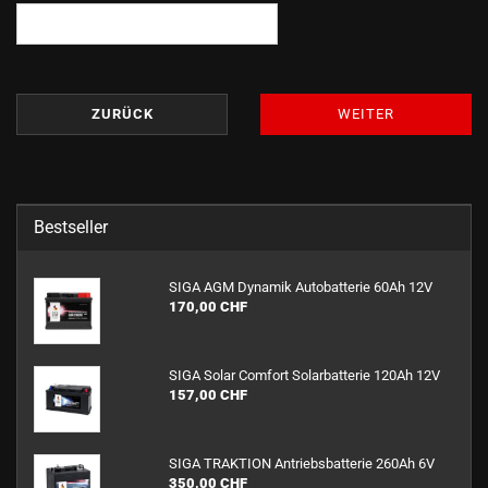
ZURÜCK
WEITER
Bestseller
SIGA AGM Dy­na­mik Au­to­bat­te­rie 60Ah 12V
170,00 CHF
SIGA Solar Com­fort So­lar­bat­te­rie 120Ah 12V
157,00 CHF
SIGA TRAK­TI­ON An­triebs­bat­te­rie 260Ah 6V
350,00 CHF