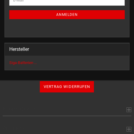
ZUR
Mail
NEWSLETTER-
ANMELDUNG
ANMELDEN
Hersteller
Siga-Batterien ...
VERTRAG WIDERRUFEN
Informationen
Produkte