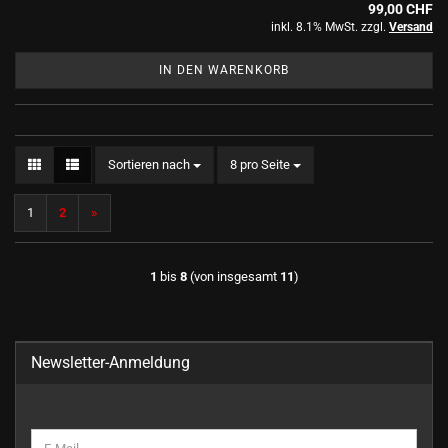
99,00 CHF
inkl. 8.1% MwSt. zzgl.
Versand
IN DEN WARENKORB
Sortieren nach
pro Seite
Sortieren nach
8 pro Seite
1
2
»
1
bis
8
(von insgesamt
11
)
Newsletter-Anmeldung
WEITER
E-