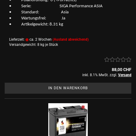
• Po­l­an­ord­nung: 0 (+Pol rechts)
• Serie: SIGA Per­for­mance ASIA
• Stan­dard: Asia
• War­tungs­frei: Ja
• Ar­ti­kel­ge­wicht: 8.31 kg
Lieferzeit:
ca. 2 Wochen
(Ausland abweichend)
Versandgewicht:
8
kg je Stück
88,00 CHF
inkl. 8.1% MwSt. zzgl.
Versand
IN DEN WARENKORB