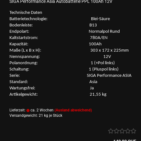
SIGA Per­for­mance Asia Au­to­bat­te­rie PPL 100Ah 12V
Tech­ni­sche Daten
Bat­te­rie­tech­no­lo­gie: Blei-​Säure
Bo­den­leis­te: B13
End­po­lart: Nor­mal­pol Rund
Kalt­start­strom: 780A/EN
Ka­pa­zi­tät: 100Ah
Maße (L x B x H): 303 x 172 x 225mm
Nenn­span­nung: 12V
Po­l­an­ord­nung: 1 (+Pol links)
Schal­tung: 1 (Plus­pol links)
Serie: SIGA Per­for­mance ASIA
Stan­dard: Asia
War­tungs­frei: Ja
Ar­ti­kel­ge­wicht: 21,55 kg
Lieferzeit:
ca. 2 Wochen
(Ausland abweichend)
Versandgewicht:
21
kg je Stück