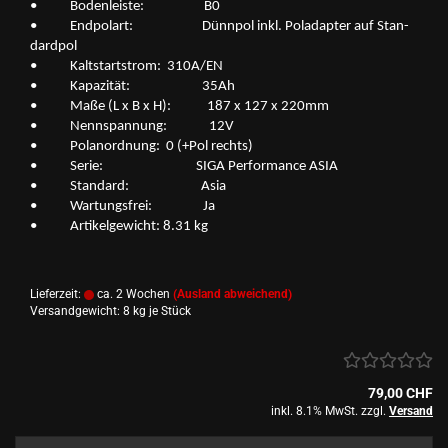
• Bo­den­leis­te: B0
• End­po­lart: Dünn­pol inkl. Po­l­ad­ap­ter auf Stan­
dard­pol
• Kalt­start­strom: 310A/EN
• Ka­pa­zi­tät: 35Ah
• Maße (L x B x H): 187 x 127 x 220mm
• Nenn­span­nung: 12V
• Po­l­an­ord­nung: 0 (+Pol rechts)
• Serie: SIGA Per­for­mance ASIA
• Stan­dard: Asia
• War­tungs­frei: Ja
• Ar­ti­kel­ge­wicht: 8.31 kg
Lieferzeit:
ca. 2 Wochen
(Ausland abweichend)
Versandgewicht:
8
kg je Stück
79,00 CHF
inkl. 8.1% MwSt. zzgl.
Versand