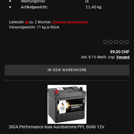
• War­tungs­frei: Ja
• Ar­ti­kel­ge­wicht: 11,40 kg
Lieferzeit:
ca. 2 Wochen
(Ausland abweichend)
Versandgewicht:
11
kg je Stück
99,00 CHF
inkl. 8.1% MwSt. zzgl.
Versand
IN DEN WARENKORB
SIGA Per­for­mance Asia Au­to­bat­te­rie PPL 60Ah 12V