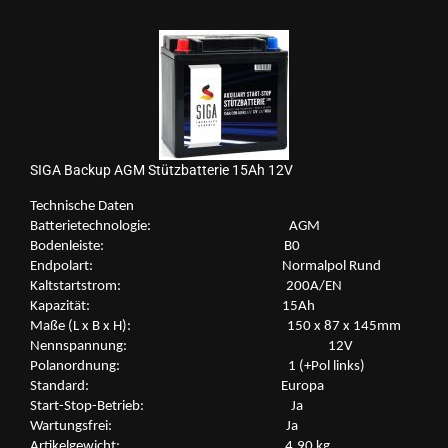
SIGA Back­up AGM Stütz­bat­te­rie 15Ah 12V
Tech­ni­sche Daten
Bat­te­rie­tech­no­lo­gie: AGM
Bo­den­leis­te: B0
End­po­lart: Nor­mal­pol Rund
Kalt­start­strom: 200A/EN
Ka­pa­zi­tät: 15Ah
Maße (L x B x H): 150 x 87 x 145mm
Nenn­span­nung: 12V
Po­l­an­ord­nung: 1 (+Pol links)
Stan­dard: Eu­ro­pa
Start-​Stop-Betrieb: Ja
War­tungs­frei: Ja
Ar­ti­kel­ge­wicht: 4,90 kg