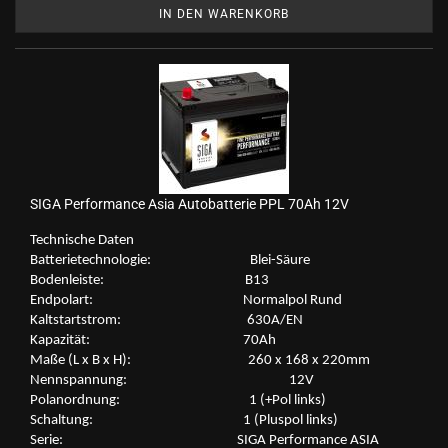
IN DEN WARENKORB
SIGA Per­for­mance Asia Au­to­bat­te­rie PPL 70Ah 12V
Tech­ni­sche Daten
Bat­te­rie­tech­no­lo­gie: Blei-​Säure
Bo­den­leis­te: B13
End­po­lart: Nor­mal­pol Rund
Kalt­start­strom: 630A/EN
Ka­pa­zi­tät: 70Ah
Maße (L x B x H): 260 x 168 x 220mm
Nenn­span­nung: 12V
Po­l­an­ord­nung: 1 (+Pol links)
Schal­tung: 1 (Plus­pol links)
Serie: SIGA Per­for­mance ASIA