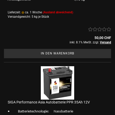
Lieferzeit:
ca. 1 Woche
(Ausland abweichend)
Versandgewicht:
5
kg je Stück
50,00 CHF
inkl. 8.1% MwSt. zzgl.
Versand
IN DEN WARENKORB
SIGA Per­for­mance Asia Au­to­bat­te­rie PPR 35Ah 12V
• Bat­te­rie­tech­no­lo­gie: Nass­bat­te­rie