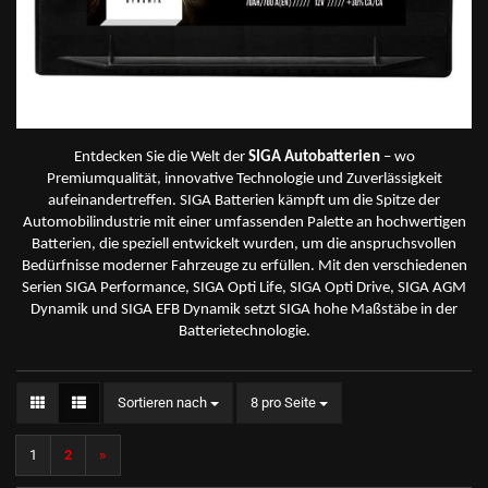
Entdecken Sie die Welt der
SIGA Autobatterien
– wo
Premiumqualität, innovative Technologie und Zuverlässigkeit
aufeinandertreffen. SIGA Batterien kämpft um die Spitze der
Automobilindustrie mit einer umfassenden Palette an hochwertigen
Batterien, die speziell entwickelt wurden, um die anspruchsvollen
Bedürfnisse moderner Fahrzeuge zu erfüllen. Mit den verschiedenen
Serien SIGA Performance, SIGA Opti Life, SIGA Opti Drive, SIGA AGM
Dynamik und SIGA EFB Dynamik setzt SIGA hohe Maßstäbe in der
Batterietechnologie.
Sortieren nach
pro Seite
Sortieren nach
8 pro Seite
1
2
»