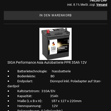
140,00 CHF
inkl. 8.1% MwSt. zzgl.
Versand
IN DEN WARENKORB
SIGA Per­for­mance Asia Au­to­bat­te­rie PPR 35Ah 12V
• Bat­te­rie­tech­no­lo­gie: Nass­bat­te­rie
• Bo­den­leis­te: B0
• End­po­lart: Dünn­pol inkl. Po­l­ad­ap­ter auf Stan­
dard­pol
• Kalt­start­strom: 310A/EN
• Ka­pa­zi­tät: 35Ah
• Maße (L x B x H): 187 x 127 x 220mm
• Nenn­span­nung: 12V