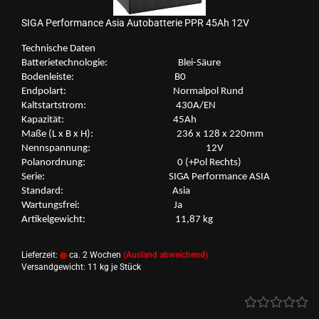
SIGA Per­for­mance Asia Au­to­bat­te­rie PPR 45Ah 12V
Tech­ni­sche Daten
Bat­te­rie­tech­no­lo­gie: Blei-​Säure
Bo­den­leis­te: B0
End­po­lart: Nor­mal­pol Rund
Kalt­start­strom: 430A/EN
Ka­pa­zi­tät: 45Ah
Maße (L x B x H): 236 x 128 x 220mm
Nenn­span­nung: 12V
Po­l­an­ord­nung: 0 (+Pol Rechts)
Serie: SIGA Per­for­mance ASIA
Stan­dard: Asia
War­tungs­frei: Ja
Ar­ti­kel­ge­wicht: 11,87 kg
Lieferzeit:
ca. 2 Wochen
(Ausland abweichend)
Versandgewicht:
11
kg je Stück