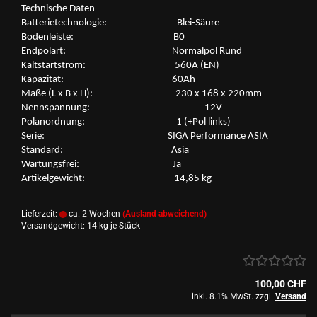
Tech­ni­sche Daten
Bat­te­rie­tech­no­lo­gie: Blei-​Säure
Bo­den­leis­te: B0
End­po­lart: Nor­mal­pol Rund
Kalt­start­strom: 560A (EN)
Ka­pa­zi­tät: 60Ah
Maße (L x B x H): 230 x 168 x 220mm
Nenn­span­nung: 12V
Po­l­an­ord­nung: 1 (+Pol links)
Serie: SIGA Per­for­mance ASIA
Stan­dard: Asia
War­tungs­frei: Ja
Ar­ti­kel­ge­wicht: 14,85 kg
Lieferzeit:
ca. 2 Wochen
(Ausland abweichend)
Versandgewicht:
14
kg je Stück
100,00 CHF
inkl. 8.1% MwSt. zzgl.
Versand