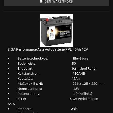
IN DEN WARENKORB
SIGA Per­for­mance Asia Au­to­bat­te­rie PPL 45Ah 12V
• Bat­te­rie­tech­no­lo­gie: Blei-​Säure
• Bo­den­leis­te: B0
• End­po­lart: Nor­mal­pol Rund
• Kalt­start­strom: 430A/EN
• Ka­pa­zi­tät: 45Ah
• Maße (L x B x H): 236 x 128 x 220mm
• Nenn­span­nung: 12V
• Po­l­an­ord­nung: 1 (+Pol links)
• Serie: SIGA Per­for­mance
ASIA
• Stan­dard: Asia