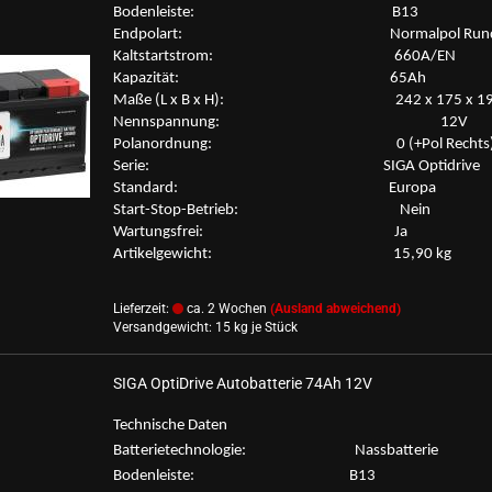
Bo­den­leis­te: B13
End­po­lart: Nor­mal­pol Run
Kalt­start­strom: 660A/EN
Ka­pa­zi­tät: 65Ah
Maße (L x B x H): 242 x 175 x 1
Nenn­span­nung: 12V
Po­l­an­ord­nung: 0 (+Pol Rechts
Serie: SIGA Op­tid­ri­ve
Stan­dard: Eu­ro­pa
Start-​Stop-Betrieb: Nein
War­tungs­frei: Ja
Ar­ti­kel­ge­wicht: 15,90 kg
Lieferzeit:
ca. 2 Wochen
(Ausland abweichend)
Versandgewicht:
15
kg je Stück
SIGA Op­tiD­ri­ve Au­to­bat­te­rie 74Ah 12V
Tech­ni­sche Daten
Bat­te­rie­tech­no­lo­gie: Nass­bat­te­rie
Bo­den­leis­te: B13