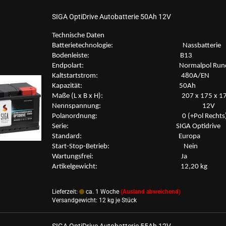
SIGA Op­tiD­ri­ve Au­to­bat­te­rie 50Ah 12V
Tech­ni­sche Daten
Bat­te­rie­tech­no­lo­gie: Nass­bat­te­rie
Bo­den­leis­te: B13
End­po­lart: Nor­mal­pol Run
Kalt­start­strom: 480A/EN
Ka­pa­zi­tät: 50Ah
Maße (L x B x H): 207 x 175 x 1
Nenn­span­nung: 12V
Po­l­an­ord­nung: 0 (+Pol Rechts
Serie: SIGA Op­tid­ri­ve
Stan­dard: Eu­ro­pa
Start-​Stop-Betrieb: Nein
War­tungs­frei: Ja
Ar­ti­kel­ge­wicht: 12,20 kg
Lieferzeit:
ca. 1 Woche
(Ausland abweichend)
Versandgewicht:
12
kg je Stück
SIGA Op­tiD­ri­ve Au­to­bat­te­rie 55Ah 12V