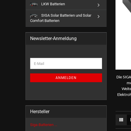
LKW Batterien
SIGA Solar Batterien und Solar
Comfort Batterien
Newsletter-Anmeldung
WEITER
E-
ZUR
Mail
NEWSLETTER-
ANMELDUNG
Die SIGA
ANMELDEN
mo
Weite
Elektro
Hersteller
Siga-Batterien ...