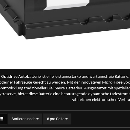
 Optidrive Autobatterie ist eine leistungsstarke und wartungsfreie Batteri
derner Fahrzeuge gerecht zu werden. Mit der innovativen Micro-Fibre Boost
rentwicklung traditioneller Blei-Säure-Batterien. Ausgestattet mit speziell
lytreserve, bietet diese Batterie eine herausragende dynamische Ladestro
zahlreichen elektronischen Verbr
Sortieren nach
pro Seite
Sortieren nach
8 pro Seite