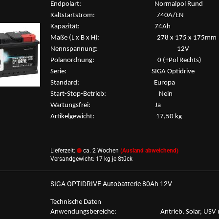
End­po­lart: Nor­mal­pol Rund
Kalt­start­strom: 740A/EN
Ka­pa­zi­tät: 74Ah
Maße (L x B x H): 278 x 175 x 175mm
Nenn­span­nung: 12V
Po­l­an­ord­nung: 0 (+Pol Rechts)
Serie: SIGA Op­tid­ri­ve
Stan­dard: Eu­ro­pa
Start-​Stop-Betrieb: Nein
War­tungs­frei: Ja
Ar­ti­kel­ge­wicht: 17,50 kg
Lieferzeit:
ca. 2 Wochen
(Ausland abweichend)
Versandgewicht:
17
kg je Stück
SIGA OP­TID­RI­VE Au­to­bat­te­rie 80Ah 12V
Tech­ni­sche Daten
An­wen­dungs­be­rei­che: An­trieb, Solar, USV 