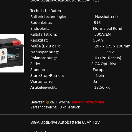
Tech­ni­sche Daten
Bat­te­rie­tech­no­lo­gie: Nass­bat­te­rie
Bo­den­leis­te: B13
End­po­lart: Nor­mal­pol Rund
Kalt­start­strom: 580A/EN
Ka­pa­zi­tät: 55Ah
Maße (L x B x H): 207 x 175 x 190mm
Nenn­span­nung: 12V
Po­l­an­ord­nung: 0 (+Pol Rechts)
Serie: SIGA Op­tid­ri­ve
Stan­dard: Eu­ro­pa
Start-​Stop-Betrieb: Nein
War­tungs­frei: Ja
Ar­ti­kel­ge­wicht: 13,50 kg
Lieferzeit:
ca. 1 Woche
(Ausland abweichend)
Versandgewicht:
13
kg je Stück
SIGA Op­tiD­ri­ve Au­to­bat­te­rie 63Ah 12V