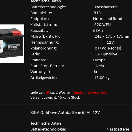
Tech­ni­sche Daten
Bat­te­rie­tech­no­lo­gie: Nass­bat­te­rie
Bo­den­leis­te: B13
End­po­lart: Nor­mal­pol Rund
Kalt­start­strom: 620A/EN
Ka­pa­zi­tät: 63Ah
Maße (L x B x H): 242 x 175 x 175mm
Nenn­span­nung: 12V
Po­l­an­ord­nung: 0 (+Pol Rechts)
Serie: SIGA Op­tid­ri­ve
Stan­dard: Eu­ro­pa
Start-​Stop-Betrieb: Nein
War­tungs­frei: Ja
Ar­ti­kel­ge­wicht: 15,00 kg
Lieferzeit:
ca. 2 Wochen
(Ausland abweichend)
Versandgewicht:
15
kg je Stück
SIGA Op­tiD­ri­ve Au­to­bat­te­rie 65Ah 12V
Tech­ni­sche Daten
Bat­te­rie­tech­no­lo­gie: Nass­bat­te­rie