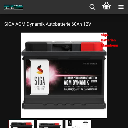
SIGA AGM Dy­na­mik Au­to­bat­te­rie 60Ah 12V
Siga-
Batterien
Mannheim