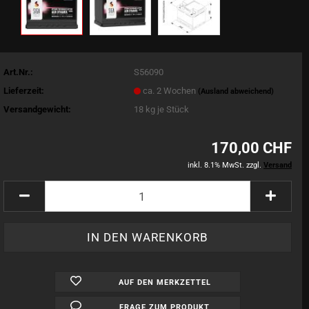
Art.Nr.:
S56090
Lieferzeit:
ca. 2 Wochen
(Ausland abweichend)
Versandgewicht:
18
kg je Stück
170,00 CHF
inkl. 8.1% MwSt. zzgl.
Versand
AUF DEN MERKZETTEL
FRAGE ZUM PRODUKT